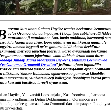
laan Hayilee waa’ee beekumsa leemmawaa
qe’ee Oromoo, danaa impaayerri Itoophiyaa sabicharratti fiddee
muuxannoofi muudannoo isaa, imala guddinaa, barnootafi san
essa lafa faanni isaa ejjete, toora addunyyaa inni keessa naanna’e,
ayyirra ammoo biyyaafi qe’ee ganama itti dhalatetti deebi’uun
ekumsaafi merrega sabichaa faarsuu, warra ayyaanaafi beekumsa
’ee ganamaa oromoo jajachuun waan dubbate irratti mata duree
adaaja Jimaafi Mana Maarigaan Biyyee: Beekumsa Leemmawaa
’ee Ganamaa Oromootti Deebi’uu
” jedhuun afaan ingiliizitiin
rraa’ee kan turerraa yaasoo kabbabaa hordofaatiin afaan oromootti
n hiikkame. Yaasoo Kabbabaa, ogbarreessaa gameessa kitaabilee
nuu maxxansiise, yunivarsitiileefi kolleejjota Itoophiyaa keessa jiran
nuu keessatti barsiisaa tureefi siyaasessaa.
laan Hayilee, Yunivarsitii Loosaanjalas, Kaalifoorniyaatti, barnoota
enaatiin kaadhimamaa Digirii Doktarummaati. Qorannoon isaa
eknoolojii qe’ee ganamaa labata Oromoofi danaa impaayera Itoophiyaa
ratti xiyyeeffata.