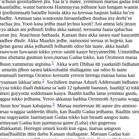
’achuun goonfadheen jira. Yaa ta’u malee, yemmuun marsaa gadaa tok
rkaanfadhu, wanni barnoota Hammayyaa jedhame kun hangam waanin
i ijoollummaatti baradhe hunda akka na keessaa haquun bakka bu’en
badhe. Ammaan tana wantootan hirraanfadhen duubaa irra deebi’ee
rachaa jira. Yoon kana jedhu maal jechuu kooti? Ani amma lafa jiruun
yya akkan ani jedhuufi fedhu akka taatuuf, teessuma faana qabachaa
rurran jira. Jiraachuun barbaada. Kanaan dura akka sarara naaf kaayanitt
raadhee dhufe. Akka Maarkis jedhe, namoonni seenaa ni hojjetu; kan
jjetan garuu akka jedhaniifi fedhanitti odoo hin taane, akka haalafi
raawwan hawaasni tokko yeroo sanitti kaaye heyyameefitti. Umuriidh
nna afurtama guutuun koos,marsaa Gadaa tokko, kan Oromoon maraa
1
dhuun xummuruu argisiisa.
Akka warri Dhihaa itti yaadaniifi fudhatan
a umuriin jilboo sarara lakkoofsatiin shallagamu san odoo hi taane
mamaafi merrega Oromoo keessatti yeroon herrega marsaa baraa kan
2
yaanaan lakkaa’amu.
Sochiileen marsaa Aduufi Addeessatti hidhatee
yyaa tokko ifaafi dukkana sa’aatii 12 qabanitti baasuun, baatii(ji’a) tok
moo guyyoota soddomaan kaaya. Baatiin kudha lama yemmuu guutu,
ggaa tokko jedhama. Yeroo akkanaa baddaa Oromootti Ayyaana wagg
3
chuun hoo’inaan kabajama.
Marsaa murteessan itti aanee jiru ammoo
rsaa waggaa saddeetin dhufu, kan Baallii Gadaa jedhamu. Baalliin sir
raa nagayaatiin Jaarmayaan Gadaa tokko kan biraatti aangoo laatu.
armayaan Gadaa kun jaarmayaa garee (Luba) ykn gugeessa
lfakkaatuti. Herregni umurii kootii kun egaa, marsaa aangoon
daa(Baallii)n ittiin darbu Kanaan shallagame. Marsaan Gadaa kun