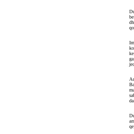
Du
be
dh
qo
Im
ko
ke
ga
je
Ad
Ba
ma
sa
da
Du
am
qe