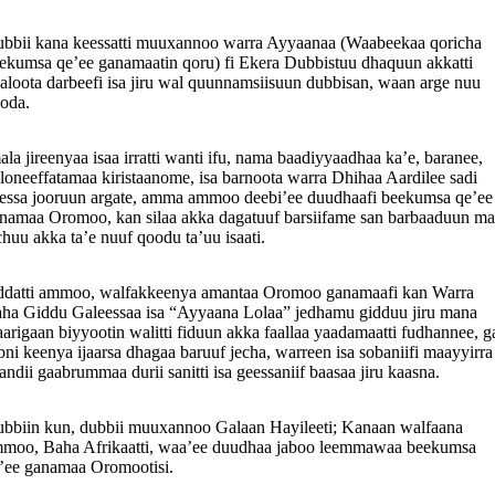
bbii kana keessatti muuxannoo warra Ayyaanaa (Waabeekaa qoricha
ekumsa qe’ee ganamaatin qoru) fi Ekera Dubbistuu dhaquun akkatti
aloota darbeefi isa jiru wal quunnamsiisuun dubbisan, waan arge nuu
oda.
ala jireenyaa isaa irratti wanti ifu, nama baadiyyaadhaa ka’e, baranee,
loneeffatamaa kiristaanome, isa barnoota warra Dhihaa Aardilee sadi
essa jooruun argate, amma ammoo deebi’ee duudhaafi beekumsa qe’ee
namaa Oromoo, kan silaa akka dagatuuf barsiifame san barbaaduun ma
chuu akka ta’e nuuf qoodu ta’uu isaati.
datti ammoo, walfakkeenya amantaa Oromoo ganamaafi kan Warra
ha Giddu Galeessaa isa “Ayyaana Lolaa” jedhamu gidduu jiru mana
arigaan biyyootin walitti fiduun akka faallaa yaadamaatti fudhannee, ga
bni keenya ijaarsa dhagaa baruuf jecha, warreen isa sobaniifi maayyirra
andii gaabrummaa durii sanitti isa geessaniif baasaa jiru kaasna.
bbiin kun, dubbii muuxannoo Galaan Hayileeti; Kanaan walfaana
moo, Baha Afrikaatti, waa’ee duudhaa jaboo leemmawaa beekumsa
’ee ganamaa Oromootisi.