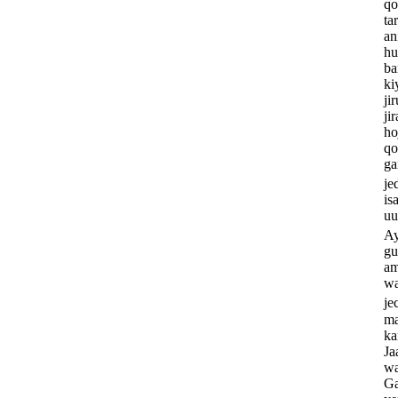
qo
ta
an
hu
ba
ki
ji
ji
ho
qo
ga
je
is
uu
Ay
gu
am
wa
je
ma
ka
Ja
wa
Ga