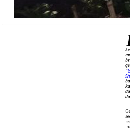
Barruun kun waan Ga
ke
ma
be
qe
“
W
Qe
ba
ka
da
da
Ga
se
te
ir