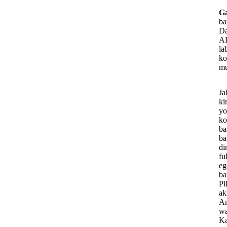
Ga
ba
Da
AD
la
ko
mu
Ja
ki
yo
ko
ba
ba
di
fu
eg
ba
Pi
ak
Am
wa
Ka