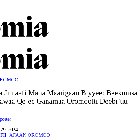
OROMOO
a Jimaafi Mana Maarigaan Biyyee: Beekumsa
waa Qe’ee Ganamaa Oromootti Deebi’uu
porter
 29, 2024
FII
|
AFAAN OROMOO