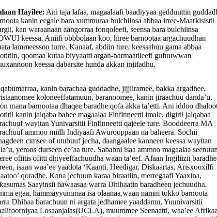
laan Hayilee:
Ani taja lafaa, magaalaafi baadiyyaa gedduuttin guddad
rnoota kanin eegale bara xummuraa bulchiinsa abbaa irree-Maarkisistii
rgii, kan waraanaan aangorraa fonqoleefi, seensa bara bulchiinsa
WUI keessa. Aniifi obbbolaan koo, hiree barnootaa argachuudhan
bata lammeessoo turre. Kanaaf, abdiin ture, keessahuu gama abbaa
otitiin, qoomaa kutaa biyyaatti argan-barmaatileefi gufuuwwan
uxannoon keessa dabarsite hunda akkan injifadhu.
lqabumarraa, kanin barachaa guddadhe, jijjiiramee, bakka argadhee,
ristaanomee koloneeffatamuun, baranoomee, kanin jiraachuu danda’u,
on mana barnootaa dhaqee baradhe qofa akka ta’etti. Ani iddoo dhaloo
otitii kanin jalqaba bahee magaalaa Finfinneetti imale, digirii jalqabaa
rachuuf wayitan Yunivarsitii Finfinneetti qajeele ture. Booddeerra MA
rachuuf ammoo miilli Indiyaafi Awurooppaan na baheera. Sochii
nagdeen cimsee of utubuuf jecha, daangaalee kanneen keessa wayitan
lla’u, yeroos durseen ce’aa ture. Sababni isaa ammoo magaalaa seenuu
eree ofiitis ofitti dhiyeeffachuudha waan ta’eef. Afaan Ingiliizii baradhe
reen, isaan waa’ee yaadota ‘Kaanti, Heedigar, Diskaartas, Arisxooxilfi
laatoo’ qoradhe. Kana jechuun karaa biraatiin, merregaafi Yaaxina,
kasumas Saayinsii hawaasaa warra Dhihaatin baradheen jechuudha.
ma egaa, hammayyummaa isa olaanaa,waan namni tokko barnoota
rra Dhihaa barachuun ni argata jedhamee yaaddamu, Yuunivarsitii
alifoorniyaa Losaanjalas(UCLA), muummee Seenaatti, waa’ee Afrika