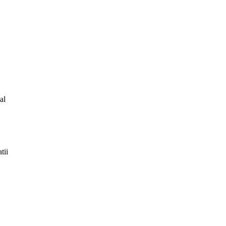
al
tii