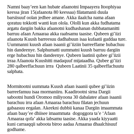
Namni baay’een kan hubate afaanotni Impaayera Itoophiyaa
keessa jiran 15(afaanota 80 keessaa) filatamanii duula
barsiisuuf oolan jedhee amane. Akka ilaalcha nama afaan
qoratuu tokkotti wanti kun olola. Ololli kun akka fudhatama
argatu dargiin bakka afaanotni kudhashanan dubbatamanitti
barruu afaan Amaaraa akka raabsamu taasise. Qubeen gi’iizi
afaanota Kuush barreesuu dadhabuun isaa kufaatii guddaa ture.
Uummanni kuush afaan isaanii gi’iiziin barreeffame hubachuu
hin dandeenye. Salphumatti uummatni kuush barruu dargiin
erge hubachuu hin dandeenye. Qubeen laatinii qubee gi’iizii
irraa Afaanota Kuushitti madaquuf mijataadha. Qubee gi’iizi
280 qalbeeffachuun irrra Qubeen Laatinii 35 qalbeeffachuutu
salphata.
Mormitootni uummata Kuush afaan isaanii qubee gi’iizin
barreefamuu isaa mormaniiru. Kaadirootni sirna Dargii
sabootni hundi Oromoo miliyoona 30 dabalatee afaan isaanii
barachuu irra afaan Amaaraa barachuu filatan jechuun
gabaasuu eegalan. Akeekni dubbii kanaa Dargiin imaammata
afaan baay’ee dhiisee imaammata dogoggora ta’e ‘Afaan
Amaaraa qofa’ akka labsamu taasise. Akka yaada kiyyaatti
kuni carraaqqii saboota biroo aadaa Amaaraa dhaalchisuuf
godhame.