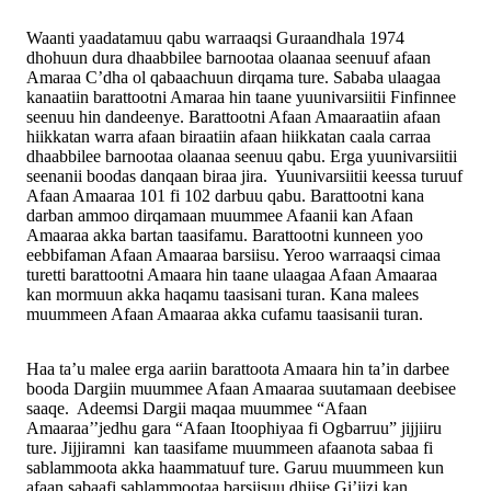
Waanti yaadatamuu qabu warraaqsi Guraandhala 1974
dhohuun dura dhaabbilee barnootaa olaanaa seenuuf afaan
Amaraa C’dha ol qabaachuun dirqama ture. Sababa ulaagaa
kanaatiin barattootni Amaraa hin taane yuunivarsiitii Finfinnee
seenuu hin dandeenye. Barattootni Afaan Amaaraatiin afaan
hiikkatan warra afaan biraatiin afaan hiikkatan caala carraa
dhaabbilee barnootaa olaanaa seenuu qabu. Erga yuunivarsiitii
seenanii boodas danqaan biraa jira. Yuunivarsiitii keessa turuuf
Afaan Amaaraa 101 fi 102 darbuu qabu. Barattootni kana
darban ammoo dirqamaan muummee Afaanii kan Afaan
Amaaraa akka bartan taasifamu. Barattootni kunneen yoo
eebbifaman Afaan Amaaraa barsiisu. Yeroo warraaqsi cimaa
turetti barattootni Amaara hin taane ulaagaa Afaan Amaaraa
kan mormuun akka haqamu taasisani turan. Kana malees
muummeen Afaan Amaaraa akka cufamu taasisanii turan.
Haa ta’u malee erga aariin barattoota Amaara hin ta’in darbee
booda Dargiin muummee Afaan Amaaraa suutamaan deebisee
saaqe. Adeemsi Dargii maqaa muummee “Afaan
Amaaraa’’jedhu gara “Afaan Itoophiyaa fi Ogbarruu” jijjiiru
ture. Jijjiramni kan taasifame muummeen afaanota sabaa fi
sablammoota akka haammatuuf ture. Garuu muummeen kun
afaan sabaafi sablammootaa barsiisuu dhiise Gi’iizi kan