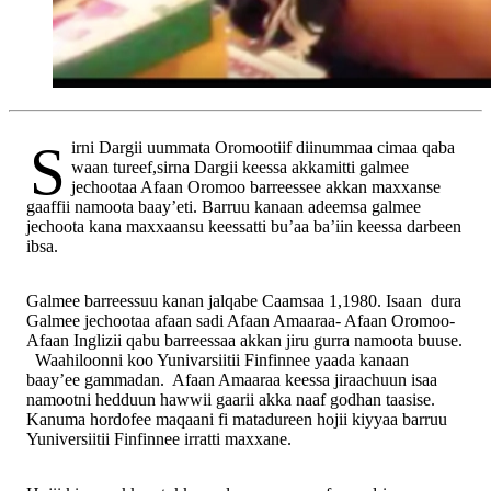
Sirni Dargii uummata Oromootiif diinummaa cimaa qaba
waan tureef,sirna Dargii keessa akkamitti galmee
jechootaa Afaan Oromoo barreessee akkan maxxanse
gaaffii namoota baay’eti. Barruu kanaan adeemsa galmee
jechoota kana maxxaansu keessatti bu’aa ba’iin keessa darbeen
ibsa.
Galmee barreessuu kanan jalqabe Caamsaa 1,1980. Isaan dura
Galmee jechootaa afaan sadi Afaan Amaaraa- Afaan Oromoo-
Afaan Inglizii qabu barreessaa akkan jiru gurra namoota buuse.
Waahiloonni koo Yunivarsiitii Finfinnee yaada kanaan
baay’ee gammadan. Afaan Amaaraa keessa jiraachuun isaa
namootni hedduun hawwii gaarii akka naaf godhan taasise.
Kanuma hordofee maqaani fi matadureen hojii kiyyaa barruu
Yuniversiitii Finfinnee irratti maxxane.