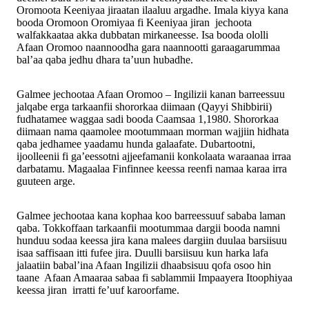
Oromoota Keeniyaa jiraatan ilaaluu argadhe. Imala kiyya kana
booda Oromoon Oromiyaa fi Keeniyaa jiran jechoota
walfakkaataa akka dubbatan mirkaneesse. Isa booda ololli
Afaan Oromoo naannoodha gara naannootti garaagarummaa
bal’aa qaba jedhu dhara ta’uun hubadhe.
Galmee jechootaa Afaan Oromoo – Ingilizii kanan barreessuu
jalqabe erga tarkaanfii shororkaa diimaan (Qayyi Shibbirii)
fudhatamee waggaa sadi booda Caamsaa 1,1980. Shororkaa
diimaan nama qaamolee mootummaan morman wajjiin hidhata
qaba jedhamee yaadamu hunda galaafate. Dubartootni,
ijoolleenii fi ga’eessotni ajjeefamanii konkolaata waraanaa irraa
darbatamu. Magaalaa Finfinnee keessa reenfi namaa karaa irra
guuteen arge.
Galmee jechootaa kana kophaa koo barreessuuf sababa laman
qaba. Tokkoffaan tarkaanfii mootummaa dargii booda namni
hunduu sodaa keessa jira kana malees dargiin duulaa barsiisuu
isaa saffisaan itti fufee jira. Duulli barsiisuu kun harka lafa
jalaatiin babal’ina Afaan Ingilizii dhaabsisuu qofa osoo hin
taane Afaan Amaaraa sabaa fi sablammii Impaayera Itoophiyaa
keessa jiran irratti fe’uuf karoorfame.