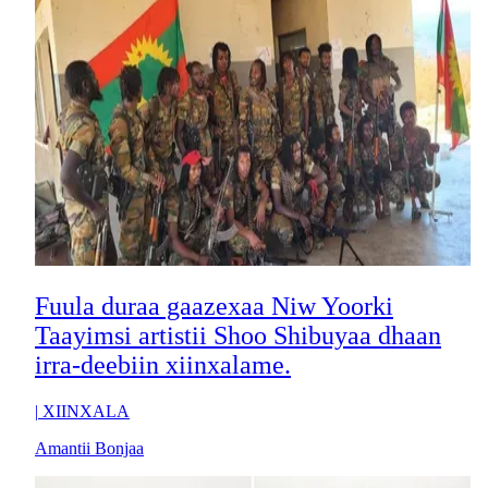
Fuula duraa gaazexaa Niw Yoorki
Taayimsi artistii Shoo Shibuyaa dhaan
irra-deebiin xiinxalame.
|
XIINXALA
Amantii Bonjaa