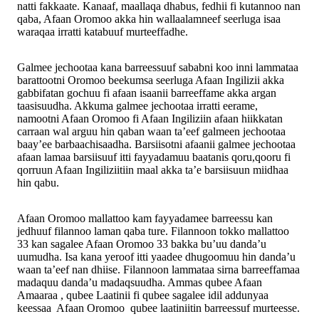
natti fakkaate. Kanaaf, maallaqa dhabus, fedhii fi kutannoo nan
qaba, Afaan Oromoo akka hin wallaalamneef seerluga isaa
waraqaa irratti katabuuf murteeffadhe.
Galmee jechootaa kana barreessuuf sababni koo inni lammataa
barattootni Oromoo beekumsa seerluga Afaan Ingilizii akka
gabbifatan gochuu fi afaan isaanii barreeffame akka argan
taasisuudha. Akkuma galmee jechootaa irratti eerame,
namootni Afaan Oromoo fi Afaan Ingiliziin afaan hiikkatan
carraan wal arguu hin qaban waan ta’eef galmeen jechootaa
baay’ee barbaachisaadha. Barsiisotni afaanii galmee jechootaa
afaan lamaa barsiisuuf itti fayyadamuu baatanis qoru,qooru fi
qorruun Afaan Ingiliziitiin maal akka ta’e barsiisuun miidhaa
hin qabu.
Afaan Oromoo mallattoo kam fayyadamee barreessu kan
jedhuuf filannoo laman qaba ture. Filannoon tokko mallattoo
33 kan sagalee Afaan Oromoo 33 bakka bu’uu danda’u
uumudha. Isa kana yeroof itti yaadee dhugoomuu hin danda’u
waan ta’eef nan dhiise. Filannoon lammataa sirna barreeffamaa
madaquu danda’u madaqsuudha. Ammas qubee Afaan
Amaaraa , qubee Laatinii fi qubee sagalee idil addunyaa
keessaa Afaan Oromoo qubee laatiniitin barreessuf murteesse.