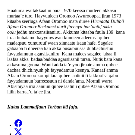
Haaluma walfakkaatun bara 1970 keessa murteen akkasii
murtaa’e ture. Hayyuuleen Oromoo Awurooppaa jiran 1973
kitaaba seerluga Afaan Oromoo mata duree
Hirmaata Dubbii
Afaan Oromoo:Beekumsi durii jireenya har’aatiif akka
oolu
jedhu maxxansiisaniiru. Akkuma kitaaba fuula 139 kana
irraa hubatamu hayyuuwwan kunneen adeemsa qubee
madaqsuu xumuruuf waan xinnaatu isaan hafe. Sagalee
gabaaba fi dheeraa kan akka busa/buusaa dubbachiistuu
fayyadamuun agarsiisaniiru. Kana malees sagalee jabaa fi
laafaa akka badaa/baddaa agarsiisanii turan. Nutis bara kana
akkasuma goona. Wanti adda ta’e yoo jiraate amma qubee
dachaa dh,ch,ny,sh,ph fayyadamuu keenya. Kanaaf amma
Afaan Oromoo kompiitara qubee laatinii fi lakkoofsa qabu
fayyadamuun barreessuun ni danda’ama. Mormii warra
Abisiniyaa irra aanuun qubee laatinii qubee Afaan Oromoo
ittiin barraa’u ta’ee jira.
Kutaa Lammaffaan Torban itti fufa.