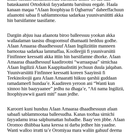
bataskaanni Ortodoksii fayyadamtu barsiisuu eegale. Haala
kanaan maqaa “Afaan Itoophiyaa fi Ogbarruu” daheeffachuun
afaanotni sabaa fi sablammootaa sadarkaa yuunivarsiititti akka
hin barsiifamne taasifame.
Dargiin abjuu isaa afaanota biroo balleessuu yookan akka
wallaalaman taasisu dhugoomsuf dhamaatii hedduu godhe.
Afaan Amaaraa dhaadhessuuf Afaan Ingiliziitiin manneen
barnootaa sadarkaa lammaffaa, Koolleejjii fi yuunivarsiitii
Finifinnee keessatti akka ittiin hin barsiifamne dhorke. Afaan
Amaaraa dhaadhessuuf kaadirootni “warraaqsaa” sirnichaa
Afaan Ingilizii Afaan Kaappitaalistiiti jechuun duula jalqaban.
Yuunivarsiiitii Finfinnee keessatti koreen Saayinsii fi
Teekinoloojii gara Afaan Amaaratti hiikuu qarshii guddaan
ramadameefi hundaa’e. Kaadireen yeroon ani “Wanti kun
xinnoo hin baayyaanee” jedhu na dhaga’e, “Ati nama Ingilizii,
Itoophiyawwii gaarii miti” naan jedhe.
Karoorri kuni hunduu Afaan Amaaraa dhaadhessuun afaan
sabaafi sablammootaa balleesudha. Kanas tooftaa sirnichi
fayyadamu irraa salphumattan hubadhe. Baay’een jibbe. Afaan
Oromoo dhiibbaa kana keessa ni darba jedhee hin yaadne.
Wanti walloo irratti ta’e Oromiyaa mara waliin gahuuf deema