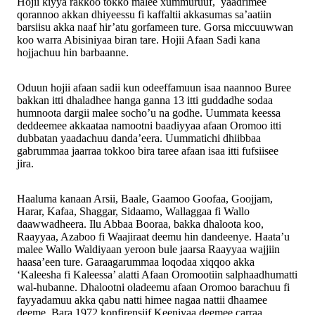
Hojii kiyya rakkoo tokko malee xummuruuf, yaadrimee
qorannoo akkan dhiyeessu fi kaffaltii akkasumas sa’aatiin
barsiisu akka naaf hir’atu gorfameen ture. Gorsa miccuuwwan
koo warra Abisiniyaa biran tare. Hojii Afaan Sadi kana
hojjachuu hin barbaanne.
Oduun hojii afaan sadii kun odeeffamuun isaa naannoo Buree
bakkan itti dhaladhee hanga ganna 13 itti guddadhe sodaa
humnoota dargii malee socho’u na godhe. Uummata keessa
deddeemee akkaataa namootni baadiyyaa afaan Oromoo itti
dubbatan yaadachuu danda’eera. Uummatichi dhiibbaa
gabrummaa jaarraa tokkoo bira taree afaan isaa itti fufsiisee
jira.
Haaluma kanaan Arsii, Baale, Gaamoo Goofaa, Goojjam,
Harar, Kafaa, Shaggar, Sidaamo, Wallaggaa fi Wallo
daawwadheera. Ilu Abbaa Booraa, bakka dhaloota koo,
Raayyaa, Azaboo fi Waajiraat deemu hin dandeenye. Haata’u
malee Wallo Waldiyaan yeroon bule jaarsa Raayyaa wajjiin
haasa’een ture. Garaagarummaa loqodaa xiqqoo akka
‘Kaleesha fi Kaleessa’ alatti Afaan Oromootiin salphaadhumatti
wal-hubanne. Dhalootni oladeemu afaan Oromoo barachuu fi
fayyadamuu akka qabu natti himee nagaa nattii dhaamee
deeme. Bara 1972 konfirensiif Keeniyaa deemee carraa