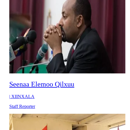
Seenaa Elemoo Qilxuu
|
XIINXALA
Staff Reporter